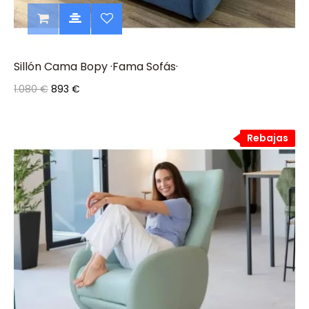
Sillón Cama Bopy ·Fama Sofás·
1.080 €
893 €
Rebajas
Rebajas