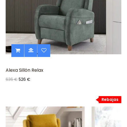
Alexa Sillón Relax
636 €
526 €
Rebajas
Rebajas