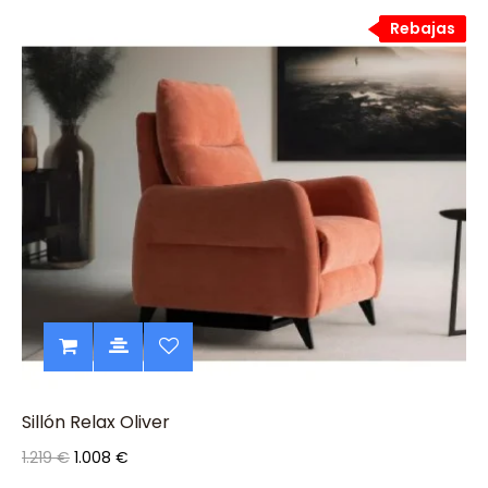
Rebajas
Rebajas
Sillón Relax Oliver
1.219 €
1.008 €