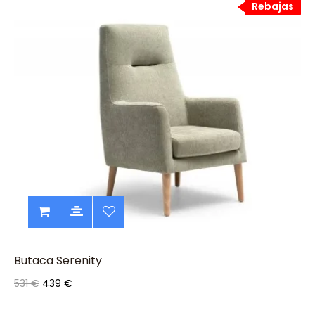
Rebajas
Rebajas
Butaca Serenity
531 €
439 €