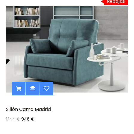
Rebajas
Rebajas
Sillón Cama Madrid
1.144 €
946 €