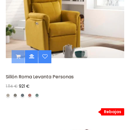
Sillón Roma Levanta Personas
1.114 €
921 €
Rebajas
Rebajas