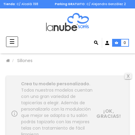
Tienda
: C/ Alcalá 198
Parking GRATUITO
: C/ Alejandro González 2
Navegación
☰
0
de
palanca
Sillones
X
Crea tu modelo personalizado.
Todos nuestros modelos cuentan
con una gran variedad de
tapicerías a elegir. Además de
personalizarlo con la modulación
¡OK,
info_outline
que mejor se adapta a tu salón
GRACIAS!
podrás tapizarlo con las mejores
telas con tratamiento de fácil
limpieza.