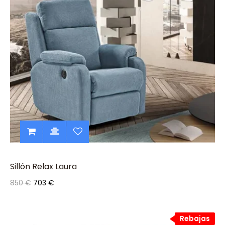
Sillón Relax Laura
850 €
703 €
Rebajas
Rebajas