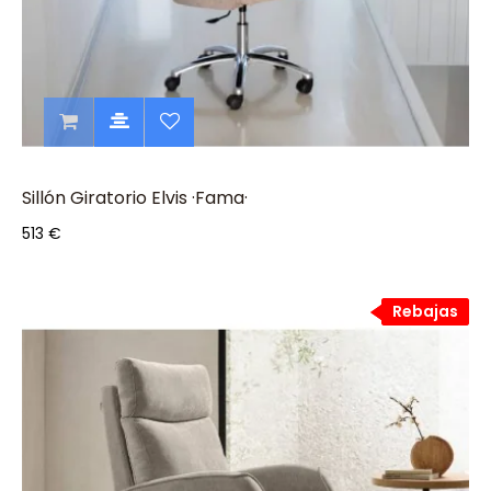
Sillón Giratorio Elvis ·Fama·
513 €
Rebajas
Rebajas