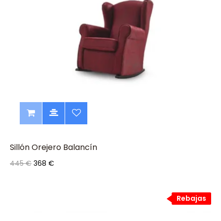
Sillón Orejero Balancín
445 €
368 €
Rebajas
Rebajas