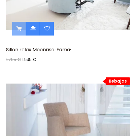
Sillón relax Moonrise ·Fama·
1.705 €
1.535 €
Rebajas
Rebajas