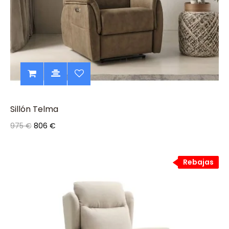
Sillón Telma
975 €
806 €
Rebajas
Rebajas