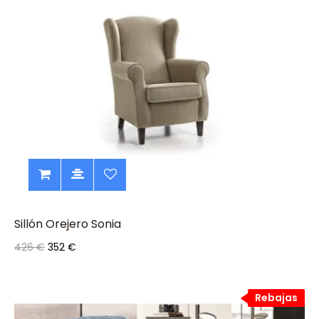
Sillón Orejero Sonia
426 €
352 €
Rebajas
Rebajas