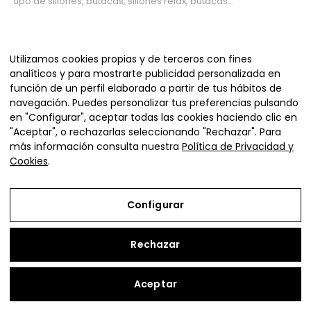
tipo de sillones, butacas, sillones relax, butacas...
Sillones de piel
Utilizamos cookies propias y de terceros con fines
En el catálogo de La Nube Sofás contamos con diferentes
analíticos y para mostrarte publicidad personalizada en
sillones tapizados en cuero, pero además muchos de...
función de un perfil elaborado a partir de tus hábitos de
navegación. Puedes personalizar tus preferencias pulsando
en "Configurar", aceptar todas las cookies haciendo clic en
Sillones de lectura
"Aceptar", o rechazarlas seleccionando "Rechazar". Para
Si lo que buscas es un sillón cómodo para disfrutar de un
más información consulta nuestra
Política de Privacidad y
buen libro esta es tu sección. Aquí encontrarás los...
Cookies
.
Sillones individual
Configurar
Catálogo de sillones para una persona, donde podrás
apoyar ambos brazos cómodamente para poder leer o
Rechazar
disfrutar de...
Aceptar
Sillones moon