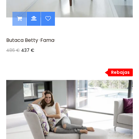
Butaca Betty ·Fama·
486 €
437 €
Rebajas
Rebajas