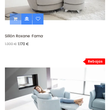
Sillón Roxane ·Fama·
1.300 €
1.170 €
Rebajas
Rebajas