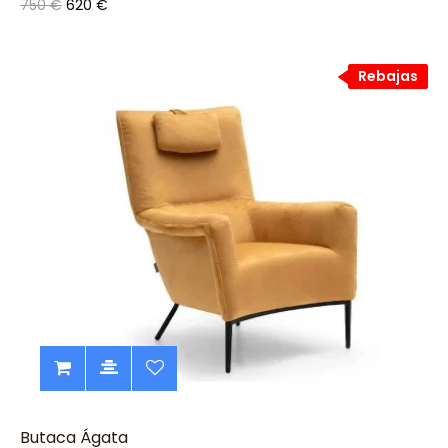
750 €
620 €
Rebajas
Rebajas
Butaca Ágata