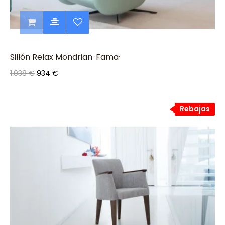
Sillón Relax Mondrian ·Fama·
1.038 €
934 €
Rebajas
Rebajas