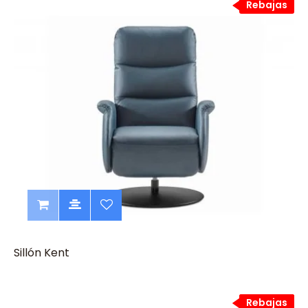
Rebajas
Sillón Kent
Rebajas
Rebajas