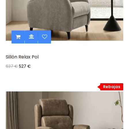
Sillón Relax Pol
637 €
527 €
Rebajas
Rebajas