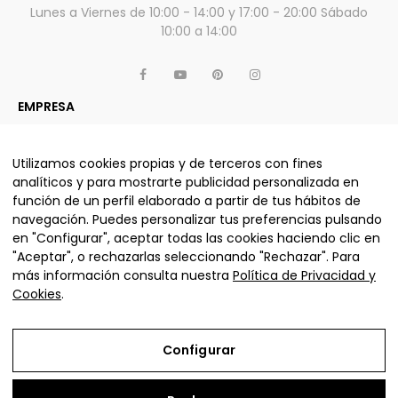
Lunes a Viernes de 10:00 - 14:00 y 17:00 - 20:00 Sábado
10:00 a 14:00
EMPRESA
APARTADO LEGAL
OTROS SERVICIOS Y PRODUCTOS
Utilizamos cookies propias y de terceros con fines
analíticos y para mostrarte publicidad personalizada en
función de un perfil elaborado a partir de tus hábitos de
navegación. Puedes personalizar tus preferencias pulsando
ALJUMA MUEBLES, S.L. © La nube sofás 2025 - Todos los
en "Configurar", aceptar todas las cookies haciendo clic en
derechos reservados.
"Aceptar", o rechazarlas seleccionando "Rechazar". Para
más información consulta nuestra
Política de Privacidad y
Cookies
.
Configurar
Aviso Legal