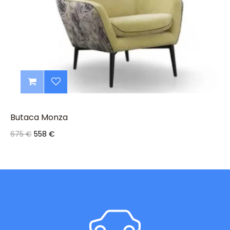
Butaca Monza
Precio
Precio
675 €
558 €
base