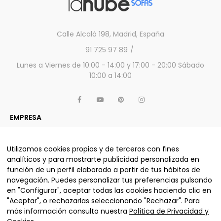
Calle Alcalá 198, Madrid, España
91 725 97 89
Lunes a Viernes de 10:00 - 14:00 y 17:00 - 20:00 Sábado
10:00 a 14:00
EMPRESA
APARTADO LEGAL
OTROS SERVICIOS Y PRODUCTOS
Utilizamos cookies propias y de terceros con fines
analíticos y para mostrarte publicidad personalizada en
función de un perfil elaborado a partir de tus hábitos de
navegación. Puedes personalizar tus preferencias pulsando
ALJUMA MUEBLES, S.L. © La nube sofás 2025 - Todos los
en "Configurar", aceptar todas las cookies haciendo clic en
derechos reservados.
"Aceptar", o rechazarlas seleccionando "Rechazar". Para
más información consulta nuestra
Política de Privacidad y