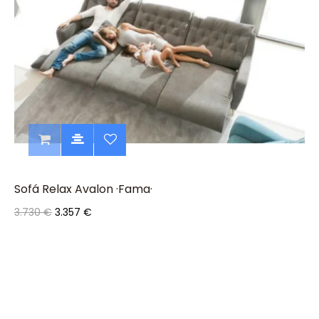
Sofá Relax Avalon ·Fama·
3.730 €
3.357 €