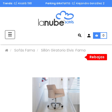
Tienda
: C/ Alcalá 198
Parking GRATUITO
: C/ Alejandro González 2
Navegación
☰
0
de
palanca
Sofás Fama
Sillón Giratorio Elvis ·Fama·
Rebajas
Rebajas