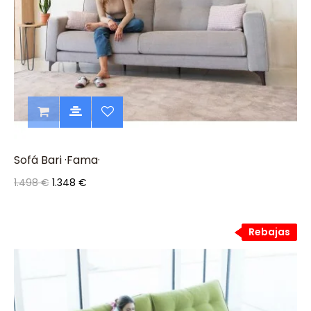
Sofá Bari ·Fama·
1.498 €
1.348 €
Rebajas
Rebajas