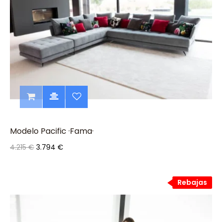
Modelo Pacific ·Fama·
4.215 €
3.794 €
Rebajas
Rebajas