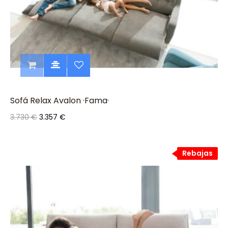
Sofá Relax Avalon ·Fama·
3.730 €
3.357 €
Rebajas
Rebajas