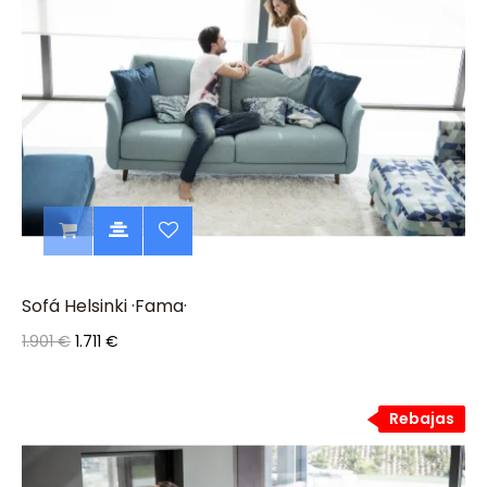
Sofá Helsinki ·Fama·
1.901 €
1.711 €
Rebajas
Rebajas