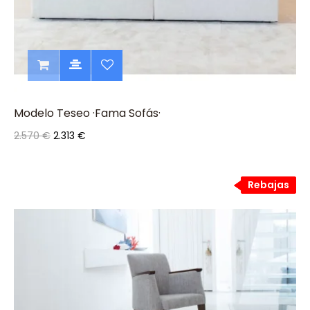
Modelo Teseo ·Fama Sofás·
2.570 €
2.313 €
Rebajas
Rebajas