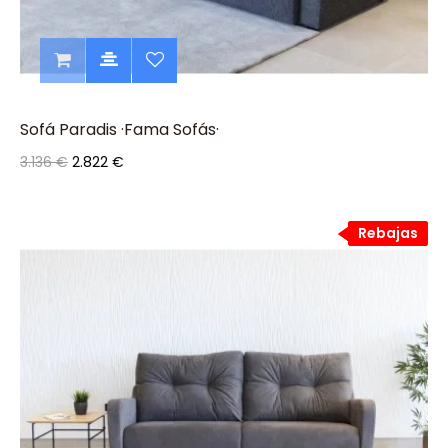
Sofá Paradis ·Fama Sofás·
3.136 €
2.822 €
Rebajas
Rebajas