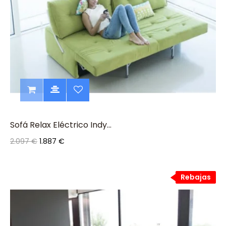
Sofá Relax Eléctrico Indy...
2.097 €
1.887 €
Rebajas
Rebajas