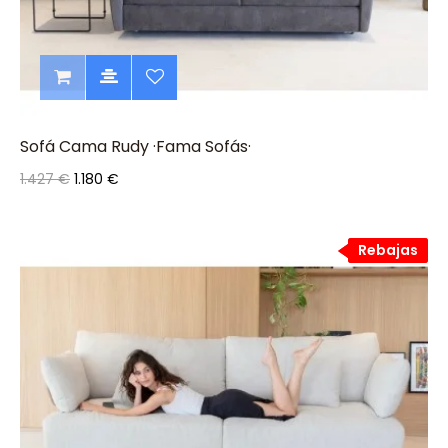
Sofá Cama Rudy ·Fama Sofás·
1.427 €
1.180 €
Rebajas
Rebajas