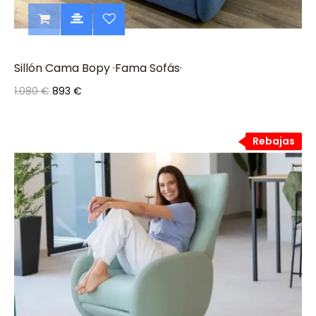
Sillón Cama Bopy ·Fama Sofás·
1.080 €
893 €
Rebajas
Rebajas