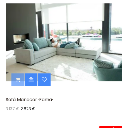
Sofá Manacor ·Fama·
3.137 €
2.823 €