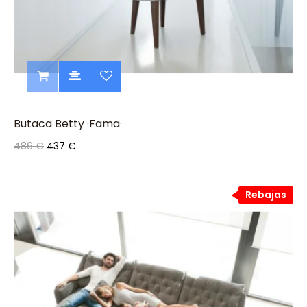
Butaca Betty ·Fama·
486 €
437 €
Rebajas
Rebajas