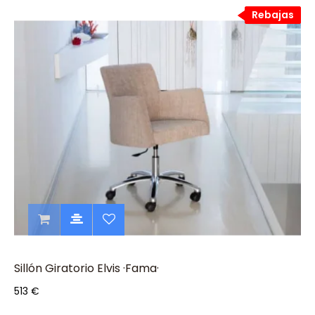
Rebajas
Rebajas
Sillón Giratorio Elvis ·Fama·
513 €