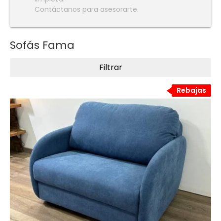
Contáctanos para asesorarte.
Sofás Fama
Filtrar
Rebajas
Rebajas