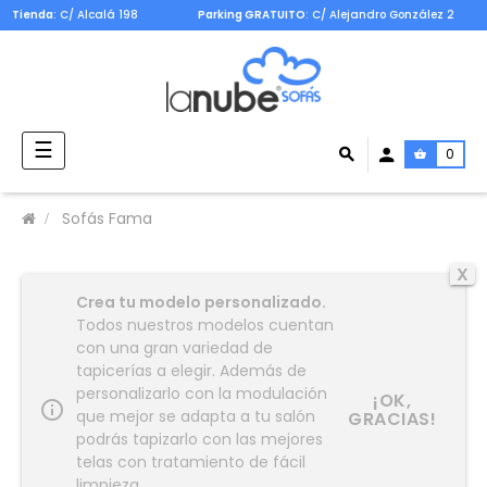
Tienda
: C/ Alcalá 198
Parking GRATUITO
: C/ Alejandro González 2
Navegación
☰
0
de
palanca
Sofás Fama
X
Crea tu modelo personalizado.
Todos nuestros modelos cuentan
con una gran variedad de
tapicerías a elegir. Además de
personalizarlo con la modulación
¡OK,
info_outline
que mejor se adapta a tu salón
GRACIAS!
podrás tapizarlo con las mejores
telas con tratamiento de fácil
limpieza.