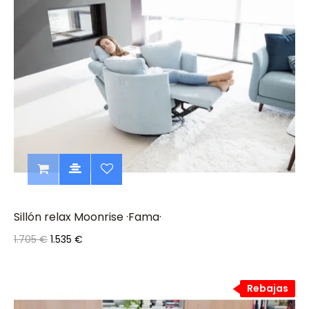
Sillón relax Moonrise ·Fama·
1.705 €
1.535 €
Rebajas
Rebajas