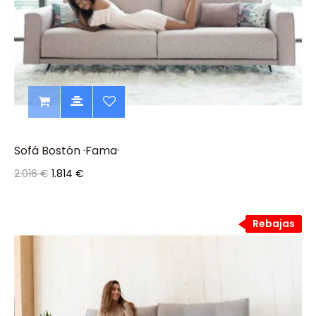
Sofá Bostón ·Fama·
2.016 €
1.814 €
Rebajas
Rebajas