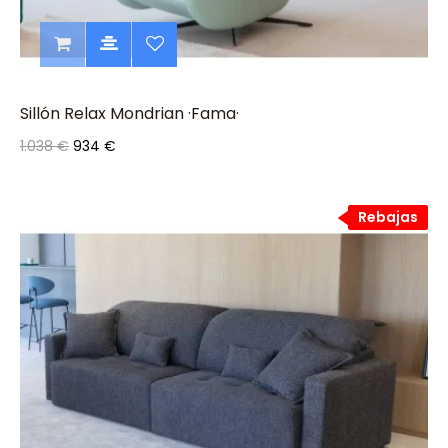
Sillón Relax Mondrian ·Fama·
1.038 €
934 €
Rebajas
Rebajas