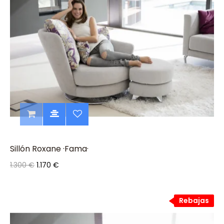
Sillón Roxane ·Fama·
1.300 €
1.170 €
Rebajas
Rebajas