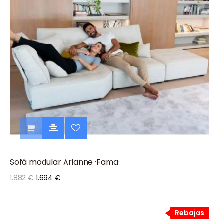
Sofá modular Arianne ·Fama·
1.882 €
1.694 €
Rebajas
Rebajas