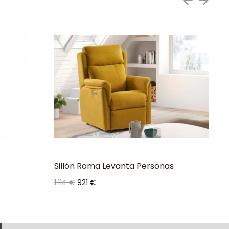
Sillón Roma Levanta Personas
Sil
Precio
Precio
1.114 €
921 €
base