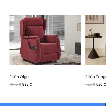
Sillón Olga
Sillón Tang
Precio
Precio
Precio
Preci
1.079 €
892 €
750 €
620 
base
base