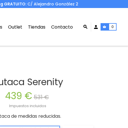
ng GRATUITO
: C/ Alejandro González 2
s
Outlet
Tiendas
Contacto
0
utaca Serenity
439 €
531 €
Impuestos incluidos
taca de medidas reducidas.