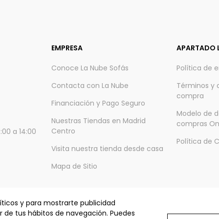
EMPRESA
APARTADO 
Conoce La Nube Sofás
Política de 
Contacta con La Nube
Términos y 
compra
Financiación y Pago Seguro
Modelo de d
Nuestras Tiendas en Madrid
compras On
Centro
:00 a 14:00
Política de 
Visita nuestra tienda desde casa
Mapa de Sitio
íticos y para mostrarte publicidad
ir de tus hábitos de navegación. Puedes
A MUEBLES, S.L. © La nube sofás 2025 - Todos los derechos reser