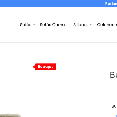
Parki
Sofás
Sofás Cama
Sillones
Colchone
Rebajas
Rebajas
B
Bu