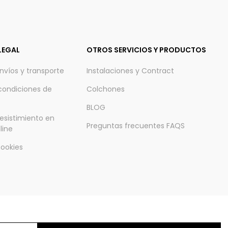
LEGAL
OTROS SERVICIOS Y PRODUCTOS
envíos y transporte
Instalaciones y Contract
condiciones de
Colchones
BLOG
esistimiento en
Preguntas frecuentes FAQS
line
Cookies
vados.