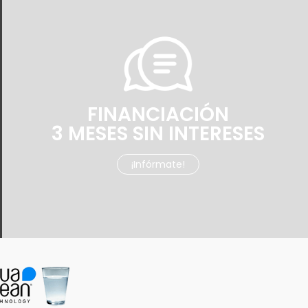
FINANCIACIÓN
3 MESES SIN INTERESES
¡Infórmate!