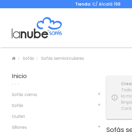
Tienda
: C/ Alcalá 198
Sofás
Sofás semicirculares
Inicio
Crea
Todos
Sofás cama
la mo
info_outline
limpi
Sofás
Cont
Outlet
Sillones
Sofás s