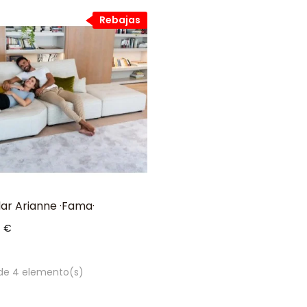
Rebajas
ar Arianne ·Fama·
io
4 €
 de 4 elemento(s)