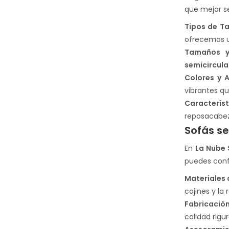
que mejor se
Tipos de T
ofrecemos 
Tamaños y
semicircul
Colores y 
vibrantes qu
Característ
reposacabez
Sofás se
En
La Nube 
puedes confi
Materiales 
cojines y la
Fabricación
calidad rigu