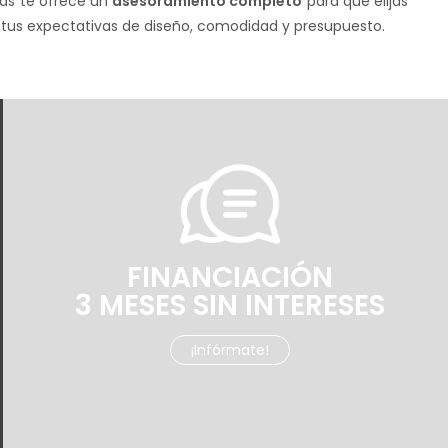
ás te ofrece un
asesoramiento completo
para que elijas
 tus expectativas de diseño, comodidad y presupuesto.
FINANCIACIÓN
3 MESES SIN INTERESES
¡Infórmate!