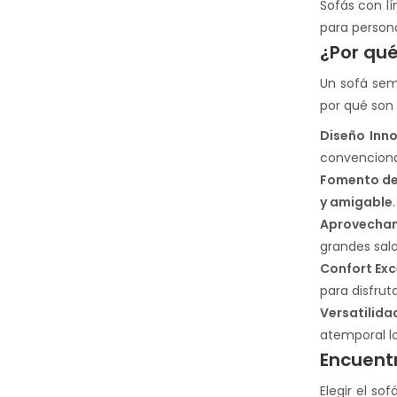
Sofás con lí
para persona
¿Por qué
Un sofá sem
por qué son 
Diseño Inn
convencional
Fomento de
y amigable
.
Aprovecham
grandes sal
Confort Exc
para disfrut
Versatilida
atemporal lo
Encuentr
Elegir el so