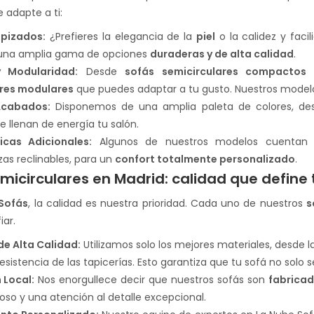
 adapte a ti:
apizados:
¿Prefieres la elegancia de la
piel
o la calidez y faci
una amplia gama de opciones
duraderas y de alta calidad
.
 Modularidad:
Desde
sofás semicirculares compactos
p
ares modulares
que puedes adaptar a tu gusto. Nuestros modelo
Acabados:
Disponemos de una amplia paleta de colores, des
e llenan de energía tu salón.
icas Adicionales:
Algunos de nuestros modelos cuentan co
as reclinables, para un
confort totalmente personalizado
.
micirculares en Madrid: calidad que define t
Sofás
, la calidad es nuestra prioridad. Cada uno de nuestros
s
ar.
de Alta Calidad:
Utilizamos solo los mejores materiales, desde l
 resistencia de las tapicerías. Esto garantiza que tu sofá no s
 Local:
Nos enorgullece decir que nuestros sofás son
fabricad
roso y una atención al detalle excepcional.