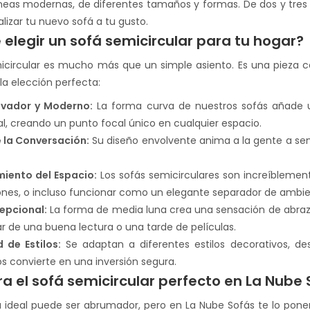
neas modernas, de diferentes tamaños y formas. De dos y tres pla
lizar tu nuevo sofá a tu gusto.
 elegir un sofá semicircular para tu hogar?
icircular es mucho más que un simple asiento. Es una pieza ce
la elección perfecta:
ovador y Moderno:
La forma curva de nuestros sofás añade
, creando un punto focal único en cualquier espacio.
 la Conversación:
Su diseño envolvente anima a la gente a sent
iento del Espacio:
Los sofás semicirculares son increíblemen
ones, o incluso funcionar como un elegante separador de ambie
epcional:
La forma de media luna crea una sensación de abrazo, 
ar de una buena lectura o una tarde de películas.
d de Estilos:
Se adaptan a diferentes estilos decorativos, de
s convierte en una inversión segura.
a el sofá semicircular perfecto en La Nube 
fá ideal puede ser abrumador, pero en La Nube Sofás te lo pon