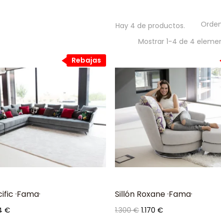
Orden
Hay 4 de productos.
Mostrar 1-4 de 4 eleme
Rebajas
ific ·Fama·
Sillón Roxane ·Fama·
io
Precio
Precio
4 €
1.300 €
1.170 €
base