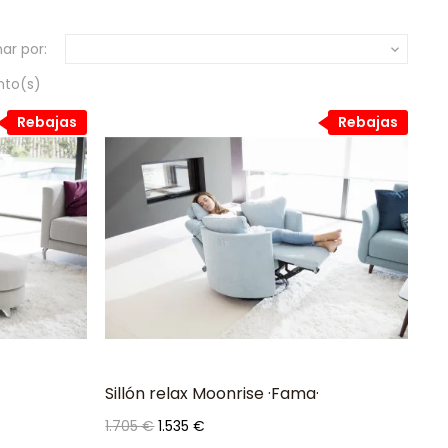
ar por:

nto(s)
Rebajas
Rebajas
Sillón relax Moonrise ·Fama·
Precio
Precio
1.705 €
1.535 €
base