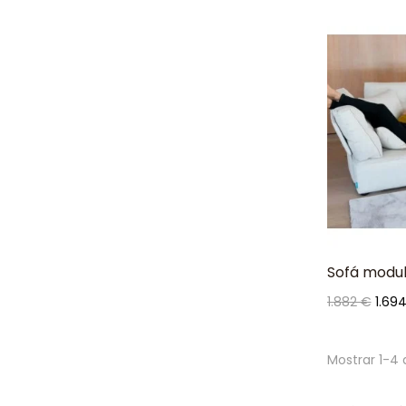
Sofá modul
Precio
Prec
1.882 €
1.69
base
Mostrar 1-4