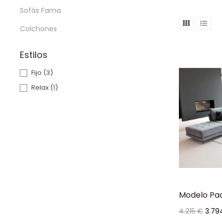
Sofás Fama
Colchones
Estilos
Fijo
(3)
Relax
(1)
Modelo Pac
Precio
Prec
4.215 €
3.79
base