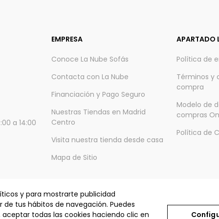
EMPRESA
APARTADO 
Conoce La Nube Sofás
Política de 
Contacta con La Nube
Términos y 
compra
Financiación y Pago Seguro
Modelo de d
Nuestras Tiendas en Madrid
compras On
Centro
:00 a 14:00
Política de 
Visita nuestra tienda desde casa
Mapa de Sitio
íticos y para mostrarte publicidad
ir de tus hábitos de navegación. Puedes
A MUEBLES, S.L. © La nube sofás 2025 - Todos los derechos reser
, aceptar todas las cookies haciendo clic en
Config