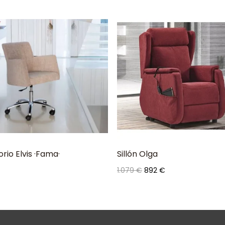
orio Elvis ·Fama·
Sillón Olga
Precio
Precio
1.079 €
892 €
base