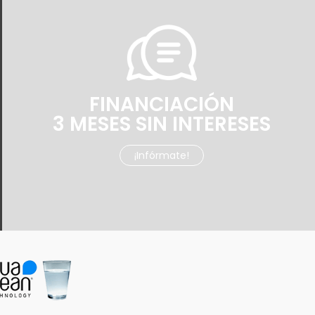
FINANCIACIÓN
3 MESES SIN INTERESES
¡Infórmate!