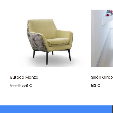
Butaca Monza
Sillón Girat
Precio
Precio
Precio
675 €
558 €
513 €
base