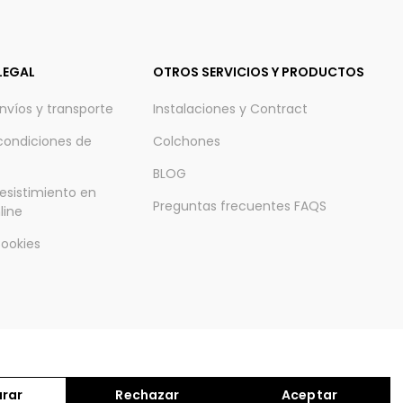
LEGAL
OTROS SERVICIOS Y PRODUCTOS
envíos y transporte
Instalaciones y Contract
condiciones de
Colchones
BLOG
esistimiento en
Preguntas frecuentes FAQS
line
Cookies
vados.
urar
Rechazar
Aceptar