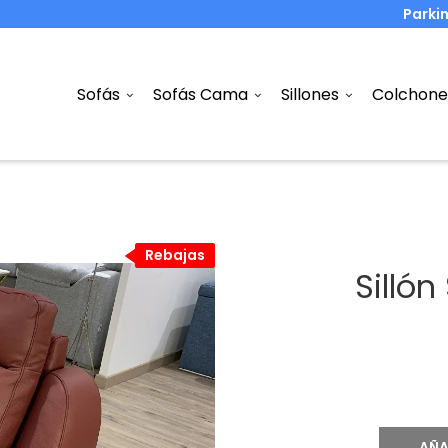
Parki
Sofás
Sofás Cama
Sillones
Colchone
Rebajas
Rebajas
Sillón
AÑA