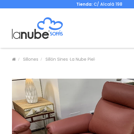
Tienda
: C/ Alcalá 198
Sillones
Sillón Sines ·La Nube Piel·