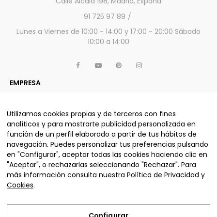
Calle Alcalá 198, Madrid, España
91 725 97 89
Lunes a Viernes de 10:00 - 14:00 y 17:00 - 20:00 Sábado
10:00 a 14:00
EMPRESA
APARTADO LEGAL
OTROS SERVICIOS Y PRODUCTOS
Utilizamos cookies propias y de terceros con fines
analíticos y para mostrarte publicidad personalizada en
función de un perfil elaborado a partir de tus hábitos de
navegación. Puedes personalizar tus preferencias pulsando
ALJUMA MUEBLES, S.L. © La nube sofás 2025 - Todos los
en "Configurar", aceptar todas las cookies haciendo clic en
derechos reservados.
"Aceptar", o rechazarlas seleccionando "Rechazar". Para
más información consulta nuestra
Política de Privacidad y
Cookies
.
Configurar