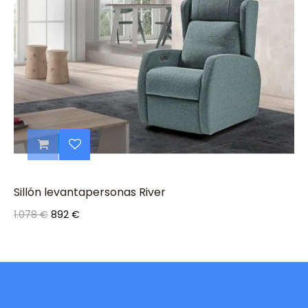
Sillón levantapersonas River
Precio
Precio
1.078 €
892 €
base