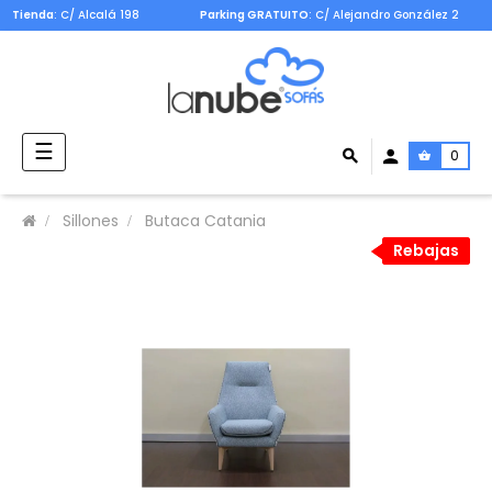
Tienda
: C/ Alcalá 198
Parking GRATUITO
: C/ Alejandro González 2
Navegación
☰
0
de
palanca
Sillones
Butaca Catania
Rebajas
Rebajas