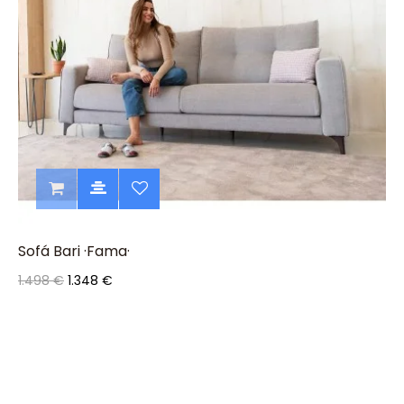
Sofá Bari ·Fama·
1.498 €
1.348 €