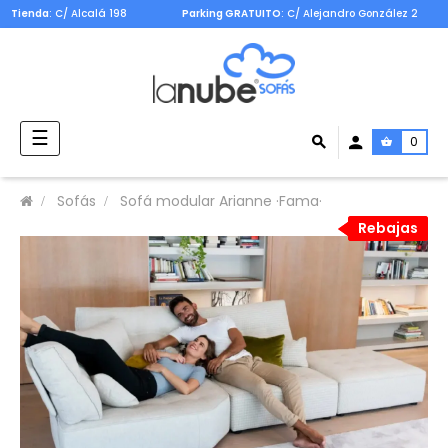
Tienda
: C/ Alcalá 198
Parking GRATUITO
: C/ Alejandro González 2
Navegación
☰
0
de
palanca
Sofás
Sofá modular Arianne ·Fama·
Rebajas
Rebajas