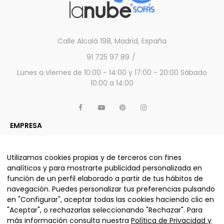
Calle Alcalá 198, Madrid, España
91 725 97 89
Lunes a Viernes de 10:00 - 14:00 y 17:00 - 20:00 Sábado
10:00 a 14:00
EMPRESA
APARTADO LEGAL
OTROS SERVICIOS Y PRODUCTOS
Utilizamos cookies propias y de terceros con fines
analíticos y para mostrarte publicidad personalizada en
función de un perfil elaborado a partir de tus hábitos de
navegación. Puedes personalizar tus preferencias pulsando
ALJUMA MUEBLES, S.L. © La nube sofás 2025 - Todos los
en "Configurar", aceptar todas las cookies haciendo clic en
derechos reservados.
"Aceptar", o rechazarlas seleccionando "Rechazar". Para
más información consulta nuestra
Política de Privacidad y