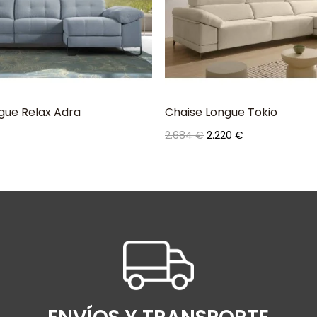
gue Relax Adra
Chaise Longue Tokio
Precio
Precio
2.684 €
2.220 €
base