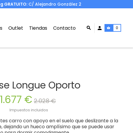
ng GRATUITO
: C/ Alejandro González 2
s
Outlet
Tiendas
Contacto
0
se Longue Oporto
1.677 €
2.028 €
Impuestos incluidos
tes carro con apoyo en el suelo que deslizante a la
ue, dejando un hueco amplísimo que se puede usar
uso para dormir comodamente.