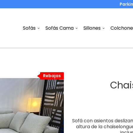
Parki
Sofás
Sofás Cama
Sillones
Colchone
Rebajas
Rebajas
Chai
Sofá con asientos deslizan
altura de la chaiselong
incl