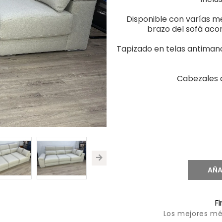
Disponible con varías me
brazo del sofá aco
Tapizado en telas antimanc
Cabezales a
AÑA
F
Los mejores mé