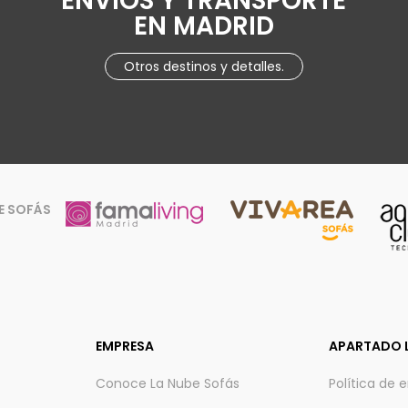
ENVÍOS Y TRANSPORTE
EN MADRID
Otros destinos y detalles.
E SOFÁS
EMPRESA
APARTADO 
Conoce La Nube Sofás
Política de 