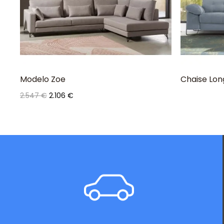
Modelo Zoe
Chaise Lon
Precio
Precio
2.547 €
2.106 €
base