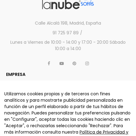
Calle Alcalá 198, Madrid, España
91 725 97 89
Lunes a Viernes de 10:00 - 14:00 y 17:00 - 20:00 Sábado
10:00 a 14:00
EMPRESA
APARTADO LEGAL
OTROS SERVICIOS Y PRODUCTOS
Utilizamos cookies propias y de terceros con fines
analíticos y para mostrarte publicidad personalizada en
función de un perfil elaborado a partir de tus hábitos de
navegación. Puedes personalizar tus preferencias pulsando
ALJUMA MUEBLES, S.L. © La nube sofás 2025 - Todos los
en "Configurar", aceptar todas las cookies haciendo clic en
derechos reservados.
"Aceptar", o rechazarlas seleccionando "Rechazar". Para
más información consulta nuestra
Política de Privacidad y