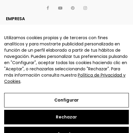
EMPRESA
APARTADO LEGAL
OTROS SERVICIOS Y PRODUCTOS
Utilizamos cookies propias y de terceros con fines
analíticos y para mostrarte publicidad personalizada en
función de un perfil elaborado a partir de tus hábitos de
navegación. Puedes personalizar tus preferencias pulsando
ALJUMA MUEBLES, S.L. © La nube sofás 2025 - Todos los
en "Configurar", aceptar todas las cookies haciendo clic en
derechos reservados.
"Aceptar", o rechazarlas seleccionando "Rechazar". Para
más información consulta nuestra
Política de Privacidad y
Cookies
.
Configurar
Aviso Legal
Rechazar
Política de Privacidad y Cookies
Condiciones de compra