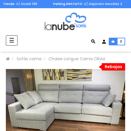
Tienda
: C/ Alcalá 198
Parking GRATUITO
: C/ Alejandro González 2
Navegación
☰
0
de
palanca
Sofás cama
Chaise Longue Cama Olivia
Rebajas
Rebajas