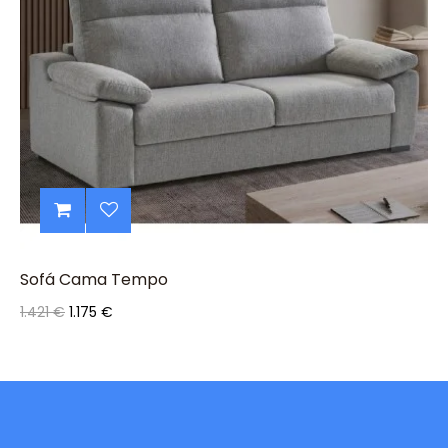
Sofá Cama Tempo
Precio
Precio
1.421 €
1.175 €
base