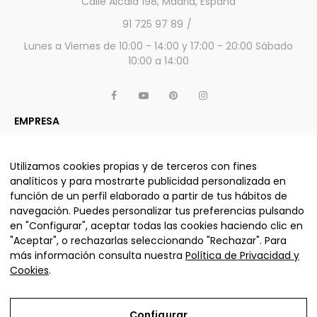
Calle Alcalá 198, Madrid, España
91 725 97 89
Lunes a Viernes de 10:00 - 14:00 y 17:00 - 20:00 Sábado
10:00 a 14:00
EMPRESA
APARTADO LEGAL
OTROS SERVICIOS Y PRODUCTOS
Utilizamos cookies propias y de terceros con fines
analíticos y para mostrarte publicidad personalizada en
función de un perfil elaborado a partir de tus hábitos de
navegación. Puedes personalizar tus preferencias pulsando
ALJUMA MUEBLES, S.L. © La nube sofás 2025 - Todos los
en "Configurar", aceptar todas las cookies haciendo clic en
derechos reservados.
"Aceptar", o rechazarlas seleccionando "Rechazar". Para
más información consulta nuestra
Política de Privacidad y
Cookies
.
Configurar