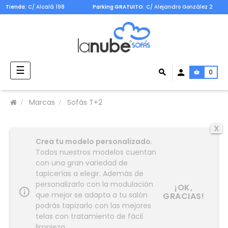
Tienda
: C/ Alcalá 198
Parking GRATUITO
: C/ Alejandro González 2
Navegación
☰
0
de
palanca
Marcas
Sofás T+2
X
Crea tu modelo personalizado.
Todos nuestros modelos cuentan
con una gran variedad de
tapicerías a elegir. Además de
personalizarlo con la modulación
¡OK,
info_outline
que mejor se adapta a tu salón
GRACIAS!
podrás tapizarlo con las mejores
telas con tratamiento de fácil
limpieza.